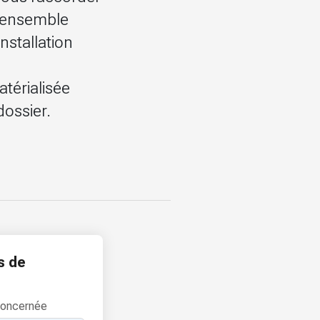
, ensemble
installation
térialisée
dossier.
s de
concernée