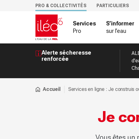
PRO & COLLECTIVITÉS
PARTICULIERS
Services
S’informer
Pro
sur l’eau
Alerte sécheresse
ALE
renforcée
d'e
Cha
Accueil
Services en ligne : Je construis o
Je co
Vous êtes un p