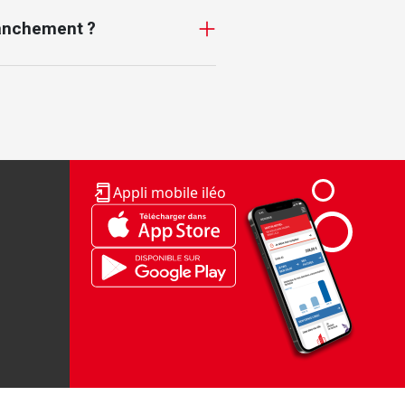
branchement ?
Appli mobile iléo