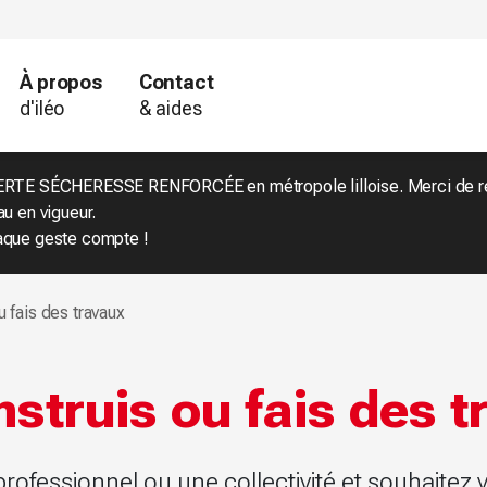
À propos
Contact
d'iléo
& aides
RTE SÉCHERESSE RENFORCÉE en métropole lilloise. Merci de res
au en vigueur.
que geste compte !
u fais des travaux
nstruis ou fais des t
rofessionnel ou une collectivité et souhaitez