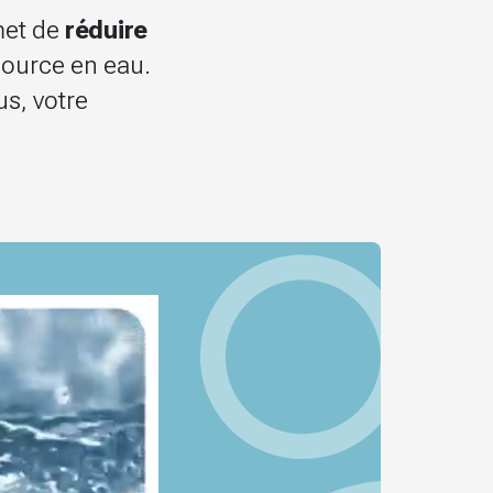
met de
réduire
source en eau.
us, votre